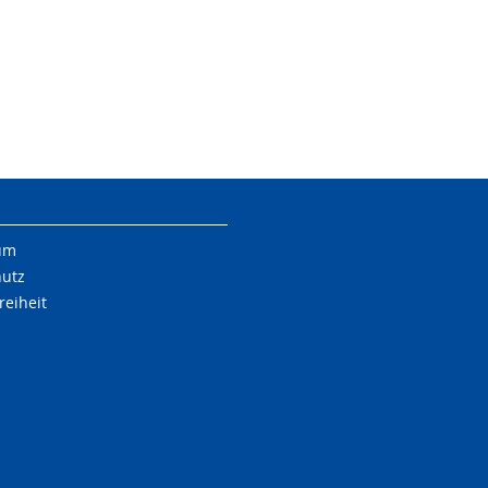
um
hutz
reiheit