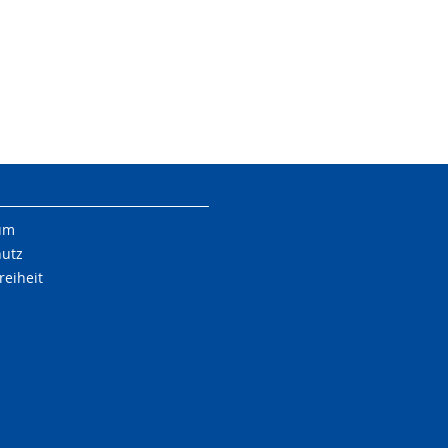
um
hutz
reiheit