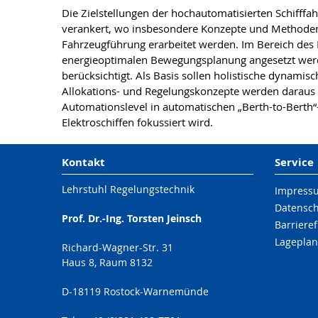
Die Zielstellungen der hochautomatisierten Schifff
verankert, wo insbesondere Konzepte und Methoden 
Fahrzeugführung erarbeitet werden. Im Bereich des
energieoptimalen Bewegungsplanung angesetzt werden
berücksichtigt. Als Basis sollen holistische dynam
Allokations- und Regelungskonzepte werden daraus a
Automationslevel in automatischen „Berth-to-Berth“-
Elektroschiffen fokussiert wird.
Kontakt
Service
Lehrstuhl Regelungstechnik
Impress
Datensc
Prof. Dr.-Ing. Torsten Jeinsch
Barrieref
Lageplan
Richard-Wagner-Str. 31
Haus 8, Raum 8132
D-18119 Rostock-Warnemünde