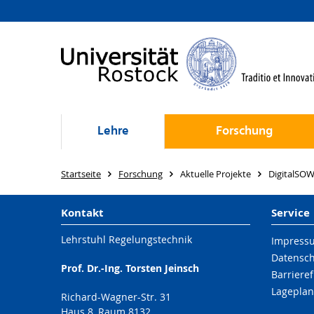
Lehre
Forschung
Startseite
Forschung
Aktuelle Projekte
DigitalSO
Kontakt
Service
Lehrstuhl Regelungstechnik
Impress
Datensc
Prof. Dr.-Ing. Torsten Jeinsch
Barrieref
Lageplan
Richard-Wagner-Str. 31
Haus 8, Raum 8132