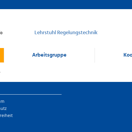
Lehrstuhl Regelungstechnik
Arbeitsgruppe
Koo
W
um
hutz
reiheit